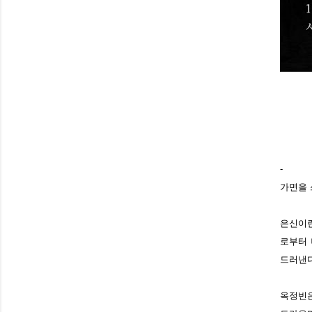
-
가면을 
은신이란
로부터 
드러낸다
옥정빈은