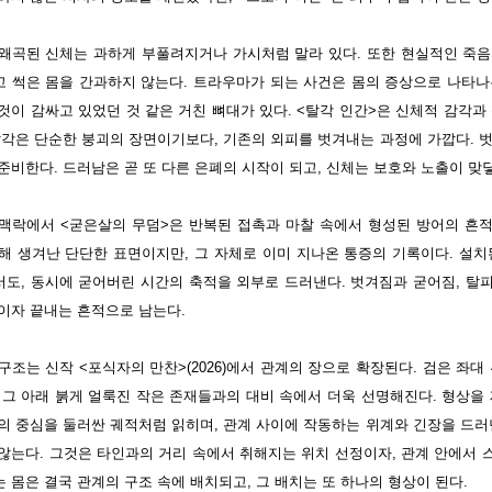
왜곡된 신체는 과하게 부풀려지거나 가시처럼 말라 있다. 또한 현실적인 죽음의
 썩은 몸을 간과하지 않는다. 트라우마가 되는 사건은 몸의 증상으로 나타나
것이 감싸고 있었던 것 같은 거친 뼈대가 있다. <탈각 인간>은 신체적 감각과
탈각은 단순한 붕괴의 장면이기보다, 기존의 외피를 벗겨내는 과정에 가깝다. 
준비한다. 드러남은 곧 또 다른 은폐의 시작이 되고, 신체는 보호와 노출이 맞
맥락에서 <굳은살의 무덤>은 반복된 접촉과 마찰 속에서 형성된 방어의 흔
해 생겨난 단단한 표면이지만, 그 자체로 이미 지나온 통증의 기록이다. 설치
도, 동시에 굳어버린 시간의 축적을 외부로 드러낸다. 벗겨짐과 굳어짐, 탈
이자 끝내는 흔적으로 남는다.
구조는 신작 <포식자의 만찬>(2026)에서 관계의 장으로 확장된다. 검은 좌대
 그 아래 붉게 얼룩진 작은 존재들과의 대비 속에서 더욱 선명해진다. 형상을
의 중심을 둘러싼 궤적처럼 읽히며, 관계 사이에 작동하는 위계와 긴장을 드러
않는다. 그것은 타인과의 거리 속에서 취해지는 위치 선정이자, 관계 안에서 
 몸은 결국 관계의 구조 속에 배치되고, 그 배치는 또 하나의 형상이 된다.