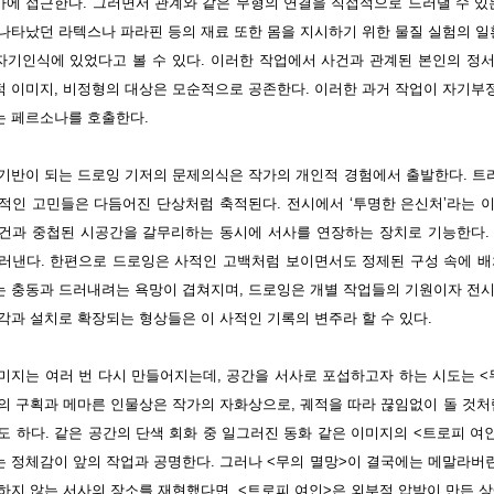
에 접근한다. 그러면서 관계와 같은 무형의 연결을 직접적으로 드러낼 수 있는
나타났던 라텍스나 파라핀 등의 재료 또한 몸을 지시하기 위한 물질 실험의 
 자기인식에 있었다고 볼 수 있다. 이러한 작업에서 사건과 관계된 본인의 정
 이미지, 비정형의 대상은 모순적으로 공존한다. 이러한 과거 작업이 자기부
 페르소나를 호출한다.
기반이 되는 드로잉 기저의 문제의식은 작가의 개인적 경험에서 출발한다. 트라
적인 고민들은 다듬어진 단상처럼 축적된다. 전시에서 ‘투명한 은신처’라는 
건과 중첩된 시공간을 갈무리하는 동시에 서사를 연장하는 장치로 기능한다.
러낸다. 한편으로 드로잉은 사적인 고백처럼 보이면서도 정제된 구성 속에 배
 충동과 드러내려는 욕망이 겹쳐지며, 드로잉은 개별 작업들의 기원이자 전시
각과 설치로 확장되는 형상들은 이 사적인 기록의 변주라 할 수 있다.
미지는 여러 번 다시 만들어지는데, 공간을 서사로 포섭하고자 하는 시도는 <
의 구획과 메마른 인물상은 작가의 자화상으로, 궤적을 따라 끊임없이 돌 것처
도 하다. 같은 공간의 단색 회화 중 일그러진 동화 같은 이미지의 <트로피 여
 정체감이 앞의 작업과 공명한다. 그러나 <무의 멸망>이 결국에는 메말라버
하지 않는 서사의 장소를 재현했다면, <트로피 여인>은 외부적 압박이 만든 상