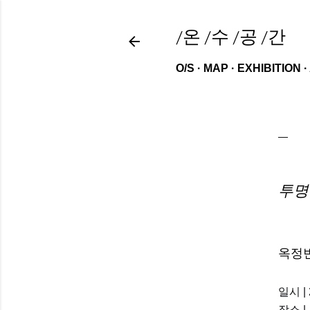
/온 /수 /공 /간
O/S
MAP
EXHIBITION
투명
옥정
일시 | 2
장소 |