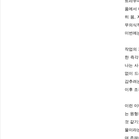
트라우마
품에서 
히 몸,
무의식적
이번에는
작업의 
한 즉각
나는 사
없이 드
감추려는
이후 조
이런 이
는 원형
것 같기
물이라는
며 존재