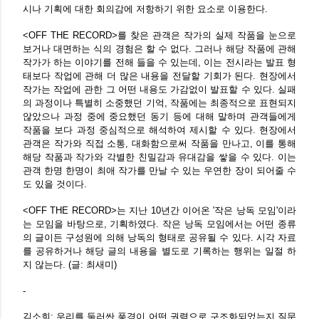
시나 기획에 대한 회의감에 저항하기 위한 요소로 이용한다.
<OFF THE RECORD>를 찾은 관객은 작가의 실제 작품을 눈으로
보거나 대면하는 식의 경험은 할 수 없다. 그러나 해당 작품에 관해
작가가 하는 이야기를 전해 들을 수 있는데, 이는 전시라는 발표 형
태보다 작업에 관해 더 많은 내용을 전달할 기회가 된다. 현장에서
작가는 작업에 관한 그 어떤 내용도 가감없이 발표할 수 있다. 실패
의 과정이나 특별히 소중했던 기억, 작품에는 최종적으로 표현되지
않았으나 과정 중에 중요했던 동기 등에 대해 말하며 관객들에게
작품을 보다 과정 중심적으로 해석하여 제시할 수 있다. 현장에서
관객은 작가와 직접 소통, 대화함으로써 작품을 만나고, 이를 통해
해당 작품과 작가와 각별한 친밀감과 유대감을 쌓을 수 있다. 이는
관객 한명 한명이 최애 작가를 만날 수 있는 우연한 장이 되어줄 수
도 있을 것이다.
<OFF THE RECORD>는 지난 10년간 이어온 '작은 낭독 모임'이라
는 모임을 바탕으로, 기획하였다. 작은 낭독 모임에서는 어떤 종류
의 글이든 구성원에 의해 낭독의 형태로 공유될 수 있다. 시각 자료
를 공유하거나 해당 글의 내용을 별도로 기록하는 행위는 일절 하
지 않는다. (글: 최새미)
-
김소희: 우리를 둘러싼 풍경이 어떤 권력으로 구조화되었는지 질문