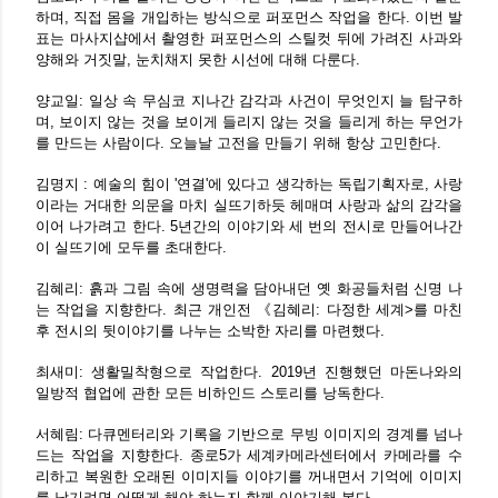
하며, 직접 몸을 개입하는 방식으로 퍼포먼스 작업을 한다. 이번 발
표는 마사지샵에서 촬영한 퍼포먼스의 스틸컷 뒤에 가려진 사과와
양해와 거짓말, 눈치채지 못한 시선에 대해 다룬다.
양교일: 일상 속 무심코 지나간 감각과 사건이 무엇인지 늘 탐구하
며, 보이지 않는 것을 보이게 들리지 않는 것을 들리게 하는 무언가
를 만드는 사람이다. 오늘날 고전을 만들기 위해 항상 고민한다.
김명지 : 예술의 힘이 '연결'에 있다고 생각하는 독립기획자로, 사랑
이라는 거대한 의문을 마치 실뜨기하듯 헤매며 사랑과 삶의 감각을
이어 나가려고 한다. 5년간의 이야기와 세 번의 전시로 만들어나간
이 실뜨기에 모두를 초대한다.
김혜리: 흙과 그림 속에 생명력을 담아내던 옛 화공들처럼 신명 나
는 작업을 지향한다. 최근 개인전 《김혜리: 다정한 세계>를 마친
후 전시의 뒷이야기를 나누는 소박한 자리를 마련했다.
최새미: 생활밀착형으로 작업한다. 2019년 진행했던 마돈나와의
일방적 협업에 관한 모든 비하인드 스토리를 낭독한다.
서혜림: 다큐멘터리와 기록을 기반으로 무빙 이미지의 경계를 넘나
드는 작업을 지향한다. 종로5가 세계카메라센터에서 카메라를 수
리하고 복원한 오래된 이미지들 이야기를 꺼내면서 기억에 이미지
를 남기려면 어떻게 해야 하는지 함께 이야기해 본다.