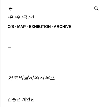
기본 콘텐츠로 건너뛰기
/온 /수 /공 /간
O/S
MAP
EXHIBITION
ARCHIVE
거북비닐바위하우스
김중균 개인전