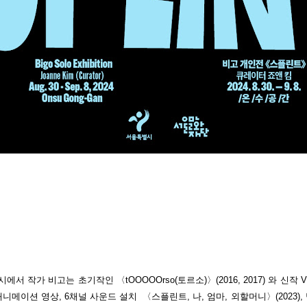
에서 작가 비고는 초기작인 〈tOOOOOrso(토르소)〉(2016, 2017) 와 신작 
애니메이션 영상, 6채널 사운드 설치 〈스플린트, 나, 엄마, 외할머니〉(2023), 박