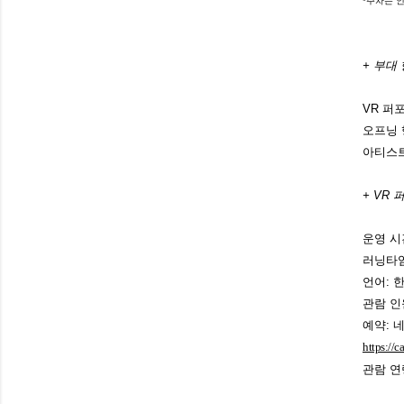
*주차는 
+ 부대
VR 퍼
오프닝 행
아티스트 
+
VR 
운영 시간
러닝타임
언어: 
관람 인
예약: 
https://
관람 연령