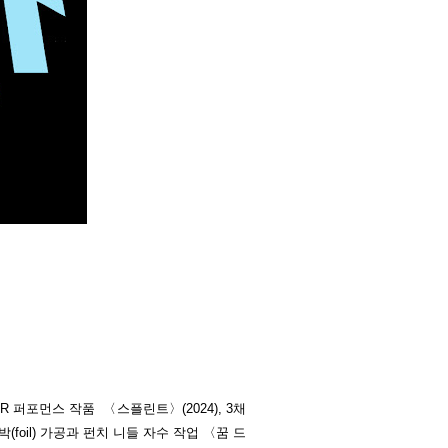
VR 퍼포먼스 작품 〈스플린트〉(2024), 3채
(foil) 가공과 펀치 니들 자수 작업 〈꿈 드