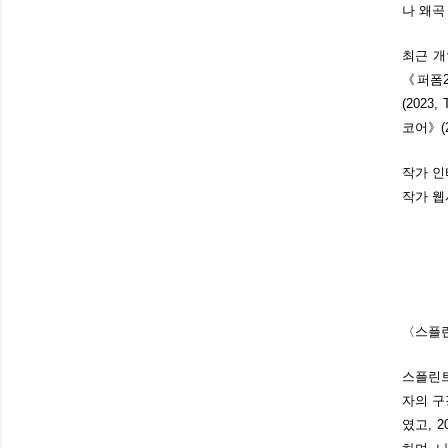
나 왜곡
최근 개인
《퍼폼2
(2023
코어》(2
작가 인
작가 웹
〈스플린
스플린트
자의 구
였고, 