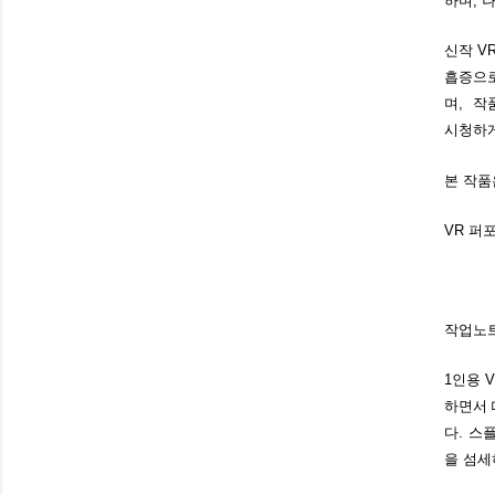
하며, 
신작 V
흡증으로
며, 작
시청하게
본 작품
VR 퍼
작업노
1인용 
하면서 때
다. 스
을 섬세