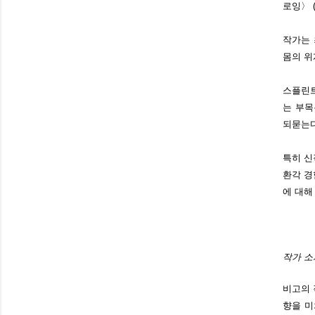
로잉〉 (
작가는 
몸의 위
스플린트
는 부목
되묻는다
특히 신
환각 경
에 대해
작가 소
비고의 
향을 미