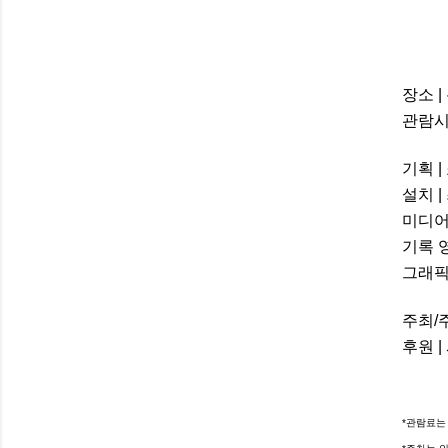
장소 
관람시간
기획 |
설치 |
미디어
기록 
그래픽
주최/주
후원 |
*관람료는