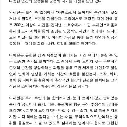
다양한 인간의 모습들을 긍정해 나가는 과정을 담고 있다.
안세진은 도심 속 일상에서 ‘자연’스럽게 느껴지던 풍경에서 낯설
거나 이질적인 부분을 관찰한다. 그중에서도 조경된 자연 안에 홀
로 300년 이상의 시간을 견뎌낸 보호수에서 느낀 부자연스러움과
동시에 도시 계획을 통해 조경된 인공적인 자연의 형태에서 드디어
느낀 이질감을 회상한다. 이러한 과정을 통해 느낀 자연과 인공의
유동하는 경계를 회화, 사진, 조각의 형태로 표현한다.
나하윤은 유한한 삶과 속절없이 흘러가는 시간 속에서 놓칠 수 있
는 소중한 순간을 포착한다. 그 속에서 눈에 보이지 않는 우연적인
존재의 순간을 형상화하는 과정을 통해 주변 세계를 대면하고 끊임
없이 변화와 생성을 거치는 시간의 흐름을 붙잡는다. 조각, 회화,
설치 등 다매체를 활용하며 추상적인 현상의 단편을 펼쳐내는 그의
작품은 소박하지만 따뜻하며 깊은 여운을 남긴다.
이서원은 우리 주변에 늘 함께하지만, 눈에 보이지 않고 숨어있는
틈새의 공간이나 습기, 어둠, 습관이란 행위 등의 추상적인 상태를
조각한다. 피부에 느껴지지만 만질 수 없는 습기, 빛을 통해 인지되
지만 시각 외에는 감각할 수 없는 어둠, 무의식적으로 반복하는 행
위를 물질로써 느낄 수 있도록 실재하는 덩어리의 형태로 표현한