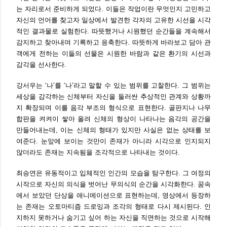
는 자리로서 준비하게 되었다. 이들은 작업이란 무엇인지 고민하고
자신의 언어를 찾고자 일상에서 발견한 각자의 고유한 시선을 시각
적인 결과물로 실험한다. 따뜻했거나 시원했던 순간들을 계속해서
감지하고 찾아내며 기록하고 응축한다. 따뜻하게 바라보고 담아 관
객에게 전하는 이들의 선물은 시원한 바람과 같은 환기의 시선과
감각을 선사한다.
강서우는 ‘나’를 ‘나’라고 말할 수 있는 범위를 고찰한다. 그 범위는
세상을 감각하는 신체부터 자신을 둘러싼 추상적인 관계와 상황까
지 확장되며 이를 음각 부조의 형식으로 표현한다. 골판지나 나무
합판을 켜켜이 쌓아 올려 신체의 형상이 나타나는 음각의 공간을
만들어내는데, 이는 신체의 형태가 있지만 사실은 없는 상태를 보
여준다. 눈앞에 보이는 것만이 존재가 아니라 시각으로 인지되지
않더라도 존재는 지속됨을 조각적으로 나타내는 것이다.
최승연은 유동적이고 입체적인 인간의 모습을 탐구한다. 그 여정의
시작으로 자신의 의식을 벗어난 무의식의 순간을 시각화한다. 꿈속
에서 보았던 단상을 애니메이션으로 표현하는데, 영상에서 등장하
는 존재는 오토마티즘 드로잉과 조각의 형태로 다시 제시된다. 인
지하지 못하거나 숨기고 싶어 하는 자신을 직면하는 것으로 시작해