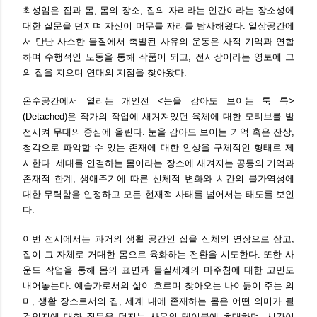
최성임은 집과 몸, 몸의 장소, 집의 자리라는 인간이라는 장소성에
대한 질문을 던지며 자신이 머무를 자리를 탐사해왔다. 일상공간에
서 만난 사소한 물질에서 촉발된 사유의 운동은 사적 기억과 연합
하며 수행적인 노동을 통해 작품이 되고, 전시장이라는 영토에 그
의 집을 지으며 연대의 지점을 찾아왔다.
온수공간에서 열리는 개인전 <눈을 감아도 보이는 툭 툭>
(Detached)은 작가의 작업에 새겨져있던 육체에 대한 모티브를 발
전시켜 무대의 중심에 올린다. 눈을 감아도 보이는 기억 혹은 잔상,
청각으로 파악할 수 있는 존재에 대한 인상을 구체적인 형태로 제
시한다. 세대를 연결하는 몸이라는 장소에 새겨지는 공동의 기억과
존재적 한계, 생애주기에 따른 신체적 변화와 시간의 불가역성에
대한 무력함을 인정하고 모든 현재적 사태를 넘어서는 태도를 보인
다.
이번 전시에서는 과거의 생활 공간인 집을 신체의 연장으로 삼고,
집이 그 자체로 거대한 몸으로 육화하는 전환을 시도한다. 또한 사
운드 작업을 통해 몸의 표면과 물질세계의 마주침에 대한 고민도
내어놓는다. 예술가로서의 삶이 흐르며 찾아오는 나이듦이 주는 의
미, 생활 장소로서의 집, 세계 내에 존재하는 몸은 어떤 의미가 될
것인지에 대한 질문을 던지는 사유의 테이블에 초대하며, 시간이