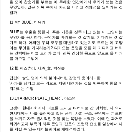
을 모아 찬송가를 부르는 이 무해한 인간에게서 우리가 보는 것은
무엇일까. 같은 의복 속에서 자신을 버리고 정체성을 잃어가는 것
일까
11 MY BLUE, 이유리
BLUE는 우울을 뜻한다. 푸른 기운을 잔뜩 띠고 있는 이 고양이는
무언가를 응시한다. 무언가를 바라보는 것 같기도, 기다리는 것 같
기도 하다. 어쩌면 우리 모두를 대변하고 있는지도 모르는 이 고양
이는 무엇을 기다리는가? 다가오는 운명을 모른 채 기다리고 버티
는 것밖에는 어쩔 도리가 없다. 잔뜩 긴장한 몸으로 앞으로 올 미래
를 마주할 수밖에
12 恨 페스츄리, 사과_文, 박진슬
겹겹이 쌓인 멍에 의해 불어나버린 감정의 응어리 - 한
'사과'를 남기고 모두 먹으로 지워 내려가는 것을 반복하여 한을 지
워가려는 수행
13,14 ARMOR PLATE_HEART, 이소영
고갱이 현대사회에서 피로를 느끼고 타히티로 간 것처럼, 나 역시
현시대에서 나를 둘러싸고 있는 관계, 사회 구조, 문명에서 피로함
을 느끼고 자꾸 원시적인 것을 찾는 욕망을 느꼈다. 이에 먼 과거로
회귀하고자 부족의 타투 문양과 갑옷의 조형적 요소를 일상에서 나
를 지킬 수 있는 테이블웨어로 재해석하였다.