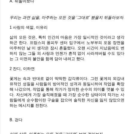
A. 뒤돌아보다
우리는 과연 삶을, 마주하는 모든 것을 ‘그대로’ 봤을지 뒤돌아보자.
1 사랑의 색깔, 이유리
삶의 모든 것은, 특히 인간의 마음은 가장 일시적인 것이라고 생각
하곤 한다. 프랑스의 퐁피두 센터 입구에서 노부부의 포옹 장면을
마주하던 날 이 생각은 잠시 흔들렸다. 오랜 시간이 지났음에도 변
하지 않는 그들 의 사랑과 언젠가 흔적 없이 사라져버릴 수도 있다
는 그 이면의 불안을 함께 담아 내려고 했다.
2 잔디, 이하연
꽃게는 속과 반대로 겉이 딱딱한 갑각류이다. 그런 꽃게의 외강내
유적인 성질을 사람들의 방어적인 성격과 동일시하여 작업을 확장
해 나갔으며, 작업을 통해 작가가 정의한 순수의 의미를 엿볼 수 있
다. 자신에게 가장 솔직해졌을 때 가장 순수한 상태이며 작가는 사
람들에게 순수함이란 구슬을 잡으며 솔직한 자신을 잃지 않았으면
하는 메시지를 전한다.
B. 걷다