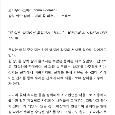
고마우리-고마리(gomaui-gomari)
상처 씨앗 심어 고마리 꽃 피우기 프로젝트
“잘 익은 상처에선 꽃향기가 난다….” - 복효근의 시 <상처에 대하
여> 中
우리는 매일 주어지는 하얀 백지에 각자의 서사를 적으며 살아가고
있다.
한 장, 한 장씩 쌓아 올려지는 수많은 종이는 서로 끊임없이 접속하
고, 결
합하며 관계한다. 이 과정 속 우리는 ‘상처’를 마주하게 된다.
상처는 관계
에서 비롯되지만, 관계를 통해 치유될 수 -있다. 이에
이번 전시를 통해 우
리는 관계에 대해 되돌아보며 상처를 마주하고
자 한다.
고마리 꽃의 뿌리는 물을 정화해주고 어린순은 식용으로 사용하며
줄기와
잎은 지혈제로 사용되어 사람들이 고마우이, 고맙다고 하다
가 고마리가 되
었다. 많은 것이 복잡하게 연결되어 관계하는 현대
삶 속에서 우리는 수많
은 상처를 주기고 받기도 한다. 그 속에서 우