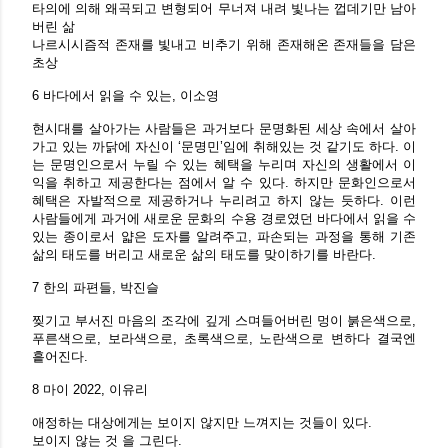
타의에 의해 왜곡되고 변형되어 무너져 내려 빛나는 껍데기만 남아
버린 삶
나르시시즘적 존재를 빛내고 비추기 위해 존재해온 존재들을 담은
초상
6 바다에서 읽을 수 있는, 이소영
현시대를 살아가는 사람들은 과거보다 문명화된 세상 속에서 살아
가고 있는 까닭에 자신이 ‘문명민’임에 취해있는 것 같기도 하다. 이
는 문명인으로서 누릴 수 있는 혜택을 누리며 자신의 생활에서 이
익을 취하고 제공한다는 점에서 알 수 있다. 하지만 문화인으로서
혜택은 자발적으로 제공하거나 누리려고 하지 않는 듯하다. 이런
사람들에게 과거에 새로운 문화의 수용 경로였던 바다에서 읽을 수
있는 종이로서 얇은 도자를 알려주고, 파손되는 과정을 통해 기존
삶의 태도를 버리고 새로운 삶의 태도를 맞이하기를 바란다.
7 한의 파편들, 박진슬
찢기고 부서진 마음의 조각에 깊게 스며들어버린 멍이 붉은색으로,
푸른색으로, 보라색으로, 초록색으로, 노란색으로 변하다 결국엔
흩어진다.
8 마이 2022, 이유리
애정하는 대상에게는 보이지 않지만 느껴지는 것들이 있다.
보이지 않는 것 을 그린다.