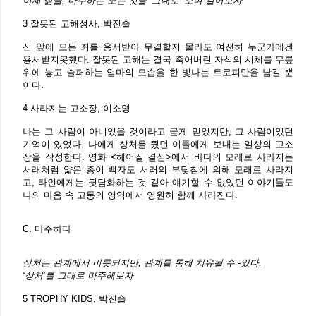
이제 삶을, 마주하는 모든 것을 ‘그대로’ 보며 걸어보자
3 잘못된 고해성사, 박진슬
신 앞에 모든 죄를 용서받아 무결할지 몰라도 여전히 누군가에겐
용서받지못했다. 잘못된 고해는 결국 죽어버린 자식의 시체를 무릎
위에 놓고 슬퍼하는 엄마의 모습을 한 빛나는 트로피만을 남길 뿐
이다.
4 사라지는 고소장, 이소영
나는 그 사람이 아니었을 것이라고 굳게 믿었지만, 그 사람이었던
기억이 있었다. 나에게 상처를 줬던 이들에게 보내는 일상의 고소
장을 작성한다. 영화 <헤어질 결심>에서 바다의 모래로 사라지는
서래처럼 얇은 종이 백자도 서러의 부딪침에 의해 모래로 사라지
고, 타인에게는 뒷담화하는 것 같아 얘기할 수 없었던 이야기들도
나의 마음 속 고통의 영역에서 영원히 함께 사라진다.
C. 마주하다
상처는 관계에서 비롯되지만, 관계를 통해 치유될 수 -있다.
‘상처’를 그대로 마주해보자
5 TROPHY KIDS, 박진슬