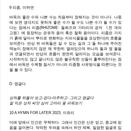
9 리좀, 이하연
바둑의 좋은 수와 나쁜 수는 처음부터 정해지는 것이 아니다. 나중
에 보면 생각지도 못하게 좋은 수가 될 수도 나쁜 수가 될 수가 있
다는 점에서 리좀(RHIZOME: 들뢰즈와 가타리의 공저 《천 개의
고원》에 등장하는 은유적 용어 혹은 철학 용어이다. 리좀은 가지
가 흙에 닿아서 뿌리로 변화하는 지피식물들을 표상한다)의 흐름을
보여준다. 반상 위 바둑돌은 갈 수 있는 길과 그 돌 하나에 주어진
역능이 정해지지 않은 채 무한히 열려있으며 하나의 돌과 옆 돌들
과 연결되면서 반상의 흐름이 완전히 달라지는 모습을 보여준다.
시작하지도 않고 끝나지도 않은 불규칙한 선들이 흩뿌려진다는 점
에서 바둑은 수목형 질서가 아니라 리좀형 사유방식을 따른다는 것
을 볼 수 있다.
D. 영글다
상처를 뒤돌아 보고-걷다-마주하고- 그리고 영글다
잘 익은 상처 씨앗 심어 고마리 꽃 피워보기
10 A HYMN FOR LATER 2023, 이유리
미래 앞에서 인간은 무력하다. 그래서 인간은 신은 믿고, 종교에 믿
음을 걸어본다. 막막한 두려움 속에서 하얀 제복, 말끔한 얼굴로 입