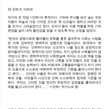
15 갓벽 II, 이하연
작가의 전 작업 <갓벽>의 후작이다. 기와에 무늬를 새겨 넣는 것은
지붕이 하늘과 가장 가까운 곳으로 옛 선조들이 원하고 바라던 것
을 쓰거나 그려넣었다고 한다. 모자가 몸의 지붕 역할을 하듯 기와
문양을 넣어 내적 불안감을 없앨 수 있도록 하는 소망을 담았다.
“한국의 경쟁사회와 빨리빨리 문화를 통한 결과주의 사회는 사람들
은 더욱 강박적인 완벽주의 성향으로 만들어갔다. 한국에서 ‘완
벽’이란 단어는 ‘갓벽하다’라는 신조어가 나올 정도로 긍정적으로
받아들여지지만, 완벽이란 단어 안에는 자기 강박과 사회불안이 담
겨있다고 본다. 완벽주의적인 사회현실에 우리는 스스로 벽을 만들
었고, 이러한 사회 속에서 자신의 그릇을 크게 만들어 모든 것을 포
용할 수 있는 능력보다 계속 비워내며 고통을받아들이고 자기 자비
의 도움으로 스스로와 대화하며 부정적인 기분을 줄여나가야 한다
고 본다...... 갓이란 사물은 하나의 의례이며 의복이다. 정해진 의
복과 규율, 서민들의 시선으로 인해 스스로에게 엄격한 기준을 세
운다. 우리는 그러한 갓을 벗으며 부정적인 감정들을 흘려보내고
벽을 뚫고나아가야 한다......” -<갓벽> 작가노트 중-