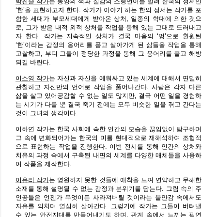
박진슬 작가
는 동양의 색과 질감의 조형언어를 빌려 한국의 정서인
‘한’을 표현하고자 한다. 작가가 이야기 하는 한의 정서는 작가를 포
함한 세대가 부모세대에게 받아온 상처, 일종의 학대에 의한 것으
로, 그가 받은 내적 외적 상처를 작업을 통해 있는 그대로 드러내고
자 한다. 작가는 지속적인 상처가 결국 마음의 ‘멍’으로 환원된
‘한’이라는 감정의 응어리를 품고 살아가게 된 삶들을 작업을 통해
고찰하고, 부디 그들이 정당한 과정을 통해 그 응어리를 풀고 해방
되길 바란다.
이소영 작가
는 자신과 자신을 에워싸고 있는 세계에 대해서 면밀히
관찰하고 자신만의 언어로 작업을 풀어나간다. 사람은 각자 다른
삶을 살고 있어공감할 수 없는 일도 많지만, 결국 어떤 일을 경험하
는 시기가 다를 뿐 결국 죽기 전에는 모두 비슷한 일을 겪고 간다는
것이 그녀의 생각이다.
이하연 작가
는 한국 사회에 속한 인간의 모습을 끊임없이 탐구하며
그 속에 변화되어가는 한국의 미를 현대적으로 재해석하여 조형적
으로 표현하는 작업을 진행한다. 이번 전시를 통해 인간의 상처와
치유의 과정 속에서 구축된 내면의 세계를 다양한 매체들을 사용하
여 작품을 제작한다.
이유리 작가
는 영원하지 못한 것들에 애착을 느껴 연약하고 무해한
소재를 통해 설명될 수 없는 감정과 분위기를 담는다. 그림 속의 주
인공들은 언젠가 무엇이든 사라져버릴 것이라는 불안감 속에서도
자유를 외치며 열심히 살아간다. 그렇기에 작가는 그들이 버텨낼
수 있는 안전지대를 만들어내기도 하며, 관계 속에서 느끼는 필연