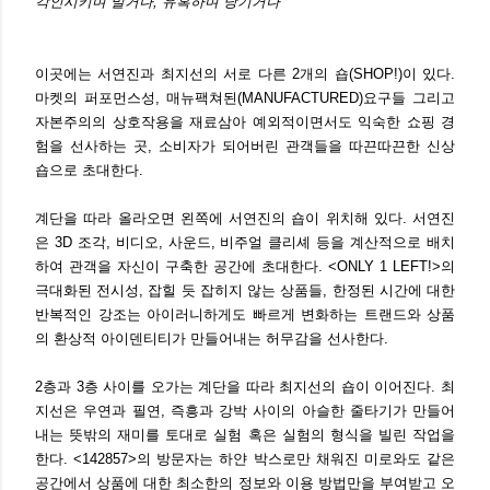
각인시키며 밀거나, 유혹하며 당기거나
이곳에는 서연진과 최지선의 서로 다른 2개의 숍(SHOP!)이 있다.
마켓의 퍼포먼스성, 매뉴팩쳐된(MANUFACTURED)요구들 그리고
자본주의의 상호작용을 재료삼아 예외적이면서도 익숙한 쇼핑 경
험을 선사하는 곳, 소비자가 되어버린 관객들을 따끈따끈한 신상
숍으로 초대한다.
계단을 따라 올라오면 왼쪽에 서연진의 숍이 위치해 있다. 서연진
은 3D 조각, 비디오, 사운드, 비주얼 클리셰 등을 계산적으로 배치
하여 관객을 자신이 구축한 공간에 초대한다. <ONLY 1 LEFT!>의
극대화된 전시성, 잡힐 듯 잡히지 않는 상품들, 한정된 시간에 대한
반복적인 강조는 아이러니하게도 빠르게 변화하는 트랜드와 상품
의 환상적 아이덴티티가 만들어내는 허무감을 선사한다.
2층과 3층 사이를 오가는 계단을 따라 최지선의 숍이 이어진다. 최
지선은 우연과 필연, 즉흥과 강박 사이의 아슬한 줄타기가 만들어
내는 뜻밖의 재미를 토대로 실험 혹은 실험의 형식을 빌린 작업을
한다. <142857>의 방문자는 하얀 박스로만 채워진 미로와도 같은
공간에서 상품에 대한 최소한의 정보와 이용 방법만을 부여받고 오