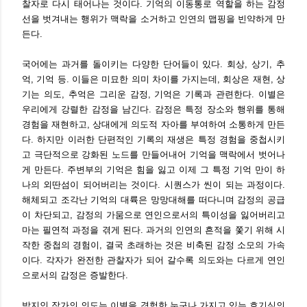
찰자로 다시 태어나는 것이다. 기억의 이동통로 역할을 하는 감정
선을 벗겨내는 행위가 맥락을 소거하고 인연의 맵핑을 빈약하게 만
든다.
국어에는 과거를 돌이키는 다양한 단어들이 있다. 회상, 상기, 추
억, 기억 등. 이들은 미묘한 의미 차이를 가지는데, 회상은 재현, 상
기는 의도, 추억은 그리운 감정, 기억은 기록과 관련한다. 이별은
우리에게 강렬한 감정을 남긴다. 감정은 특정 장소와 행위를 통해
경험을 재현하고, 상대에게 의도적 자아를 부여하여 소통하게 만든
다. 하지만 이러한 단편적인 기록의 재생은 특정 경험을 중첩시키
고 극단적으로 강화된 노드를 만들어내어 기억을 맥락에서 벗어나
게 만든다. 주변부의 기억은 힘을 잃고 이제 그 특정 기억 만이 하
나의 외딴섬이 되어버리는 것이다. 시퀀스가 씬이 되는 과정이다.
해체되고 조각난 기억의 대륙은 망망대해를 떠다니며 감정의 공급
이 차단되고, 감정의 가뭄으로 연인으로서의 특이성을 잃어버리고
마는 필연적 과정을 겪게 된다. 과거의 인연의 흔적을 쫓기 위해 시
작한 중첩의 경험이, 결국 초래하는 것은 비축된 감정 소모의 가속
이다. 각자가 완전한 관찰자가 되어 갈수록 의도와는 다르게 연인
으로서의 감정은 증발한다.
박지인 작가의 의도는 이별을 경험한 누구나 가지고 있는 호기심의