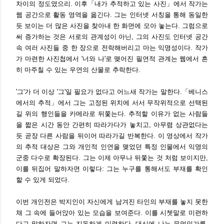
차이의 정도였으리. 이후
「내가 추적하고 있는 사진」
에서 작가는
웹 공간으로 활동 영역을 옮긴다. 그는 인터넷 서칭을 통해 동일한
듯 보이는 더 많은 사진을 찾아내 한 화면에 모아 놓는다. 그럼으로
써 증가하는 것은 서로의 관계성이 아닌, 그의 사진도 인터넷 공간
속 여러 사진들 중 한 장으로 전락해버리고 마는 익명성이다. 작가
가 마련한 사진첩에서 '너와 나'로 맺어진 필연적 관계는 웹에서 흔
히 마주칠 수 있는 우연의 산물로 추락한다.
'그'가 더 이상 '그'일 필요가 없다고 어느새 작가는 말한다.「베니스
에서의 추적」에서 그는 고정된 위치에 서서 무작위적으로 선택된
길 위의 행인들을 카메라로 뒤쫓는다. 추적할 이유가 없는 사람들
을 짧은 시간 동안 간편히 따라가다가 놓치고, 아무렴 상관없다는
듯 곧장 다른 사람을 뒤이어 따라가길 반복한다. 이 영상에서 작가
의 추적 대상은 그와 개인적 인연을 맺었던 특정 인물에서 익명의
군중 다수로 확장된다. 그는 이제 아무나 뒤쫓는 것 처럼 보이지만,
이를 뒤집어 말하자면 이렇다: 그는 누구를 통해서도 부재를 확인
할 수 있게 되었다.
이번 개인전은 박지인이 자신에게 남겨진 타인의 부재를 놓지 못한
채 그 속에 들어앉아 있는 모습을 보여준다. 이를 시쳇말로 미련하
다고 말하자면 그는 지독하게 미련하다. 대신에 나는 무엇인가를,