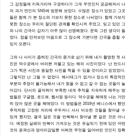
그 감정들에 키득거리며 구경하다가 그게 무엇인지 궁금해져서 나
의 과거 연인의 SNS에 방문해 보았다. 수많은 장소가 있었고 그곳
들은 함께 가 본 장소와 가보지 못한 장소로 나뉘었다. 함께 가보지
못한 장소는 우리의 절단된 관계를 확인시켜 주었고, 잊고 있던 그
와 나의 간극이 갑자기 아주 많이 선명해졌다. 문득 그런 생각이 들
었다. 점을 만져보던 마음으로 그 장소에 가본다면 간극을 좁힐 수
있지 모른다.
그와 나 사이가 좁혀진 간극의 증거로 삼기 위해 내가 촬영한 첫 사
진은 덕수궁에서 바라본 저물고 있는 해의 사진이었다. 난 반드시
그가 찍은 사진과 동일한 사진을 찍을 수 있을 것이라고 믿었었다.
그렇지만 난 그럴 수 없었다. 해시태그가 없거나 장소의 특정적인
부분의 추정이 불가능해서 내가 찾을 수 없고 갈 수 없는 곳들이 늘
어갔다. 단서의 끝자락이 부족한 내게 추적을 지속하게 해주는 방
법들은 구글맵, 로드뷰, 웹서핑 등이다. 덕수궁을 헤매듯 나는 가만
히 앉아 많은 곳을 헤매었다. 이 방법들은 2019년 베니스에서 했던
추적처럼 고정된 자리에 우두커니 서서 비슷한 것들을 찾아낼 수
있게 했지만, 결국 닮은 것을 반복해서 찾아낼 뿐 같은 것은 아니
다. 예정된 실패의 반복이 가져오는 것은 유실되기 전에 있던 어떤
것의 윤곽선과 덩어리감일뿐 어쩌면 무엇을 잃어버린 것인지 정확