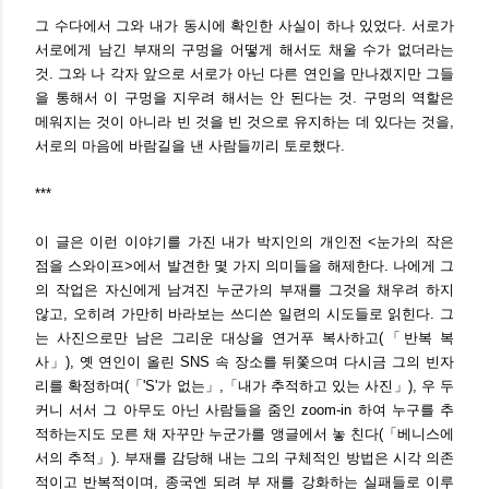
그 수다에서 그와 내가 동시에 확인한 사실이 하나 있었다. 서로가
서로에게 남긴 부재의 구멍을 어떻게 해서도 채울 수가 없더라는
것. 그와 나 각자 앞으로 서로가 아닌 다른 연인을 만나겠지만 그들
을 통해서 이 구멍을 지우려 해서는 안 된다는 것. 구멍의 역할은
메워지는 것이 아니라 빈 것을 빈 것으로 유지하는 데 있다는 것을,
서로의 마음에 바람길을 낸 사람들끼리 토로했다.
***
이 글은 이런 이야기를 가진 내가 박지인의 개인전 <눈가의 작은
점을 스와이프>에서 발견한 몇 가지 의미들을 해제한다. 나에게 그
의 작업은 자신에게 남겨진 누군가의 부재를 그것을 채우려 하지
않고, 오히려 가만히 바라보는 쓰디쓴 일련의 시도들로 읽힌다. 그
는 사진으로만 남은 그리운 대상을 연거푸 복사하고(「반복 복
사」), 옛 연인이 올린 SNS 속 장소를 뒤쫓으며 다시금 그의 빈자
리를 확정하며(「'S'가 없는」,「내가 추적하고 있는 사진」), 우 두
커니 서서 그 아무도 아닌 사람들을 줌인 zoom-in 하여 누구를 추
적하는지도 모른 채 자꾸만 누군가를 앵글에서 놓 친다(「베니스에
서의 추적」). 부재를 감당해 내는 그의 구체적인 방법은 시각 의존
적이고 반복적이며, 종국엔 되려 부 재를 강화하는 실패들로 이루