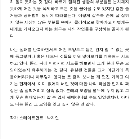
히 알지 못하는 것 같다. 빠르게 달라진 생활의 부분들은 눈치채지
못하게 어떤 것을 삭제하고 모든 것을 끌어올 수도 있지만 강한 즐
거움과 공허함이 동시에 따라붙는다. 이렇게 갈수록 손에 잘 잡히
지 않는 세상의 많은 부분들 속에서 물리적으로 찾아가고 어떻게든
내게로 가져오고자 하는 희구는 나의 작업들을 구성하는 골자가 된
다.
나는 실패를 반복하면서도 어떤 모양으로 뜯긴 건지 알 수 없는 곳
에 동그랗거나 혹은 네모난 것들을 끼워 넣어보기를 계속해서 시도
하고 있다. 뜯긴 뒤에 이런저런 시도를 해보면서 그게 본래 무슨 모
양이었는지 유추해가는 것 같다. 유실된 것들을 그저 어딘가에 툭
묻어버리거나 아무렇지 않다는 듯 흘려 보내는 게 멋진 거라고 여
기는 현재에서, 이미 없어져 버린 것에 대한 나의 확실한 인지의 과
정은 좀 질척거리고 실속 없다. 본래의 모양을 염두에 두지 않고 그
게 무슨 형태였는지 알 수 없게 꿰매어버릴 수도 있었겠지만, 아마
도 나는 뜯긴 그 모양을 잊고 싶지 않은 것 같다.
작가 스테이트먼트 l 박지인