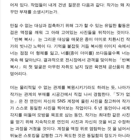
어져 있다. 작업들이 내게 건넨 질문은 다음과 같다: 작가는 왜 자
꾸만 부재를 소생시키는가.
만질 수 없는 대상과 접촉하기 위해 그가 할 수 있는 유일한 활동은
검은 액정을 깨워 그 아래 고여있는 사진들을 뒤적이는 것이다.
「반복 복사」 는 그리운 대상을 애꿎은 종이 더미로 치환시킨 작
가의 빗나간 노력이 다. 기억을 붙잡듯 거듭 복사된 이미지 속에서
너는 점점 더 형체를 잃고, 너를(종이 더미를) 쓰다듬을수록 너는
계속 해 달아난다. 결과적으로 전시장에서 관객을 맞이하는 「반복
복사」의 첫 얼굴은 아무런 자취도 남지 않은 육면체 공산품의 흰
덩어리다.
더는 물리적일 수 없는 관계를 복원시키기라도 하려는 듯, 나아가
작가는 관계의 부재를 시공간에서 직접 나서 경험한다.「'S'가 없
는」은 전 연인이 자신의 SNS 계정에 올린 사진을 참고하여 작가
가 스스로 동일한 사진을 찍어보는 작업이다. 6 년 동안이나 세계
각지를 떠돌며 모방을 목표로 삼는 동안, 작가는 최대한 같은 사진
을 얻기 위해 지속적으로 연인의 사진과 자신의 것을 비교 수정하
는 과정을 거쳤을 것이다. 계정을 액정 위로 염탐하는 것 을 넘어서
뒤늦은 스토킹을 감행한 그가 목도한 것은 동일함의 정도가 아니라