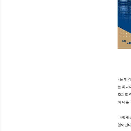
<눈 밖
는 하나
조체로 
혀 다른
이렇게 
일어난다