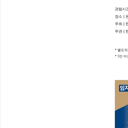
관람시간 
장소 |
주최 |
주관 |
* 별도
* 5인 