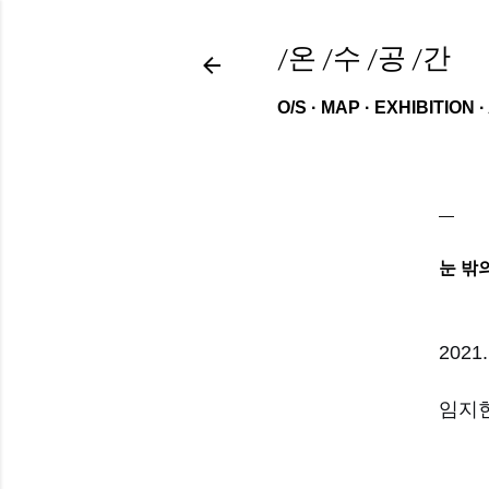
/온 /수 /공 /간
O/S
MAP
EXHIBITION
눈 밖
2021.
임지